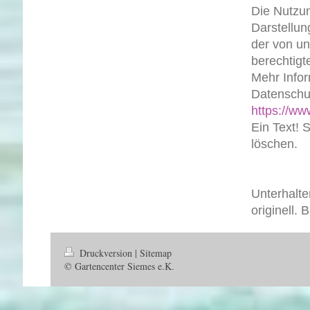
Die Nutzu
Darstellun
der von un
berechtigt
Mehr Info
Datenschu
https://www
Ein Text! 
löschen.
Unterhalte
originell.
Druckversion
|
Sitemap
© Gartencenter Siemes e.K.