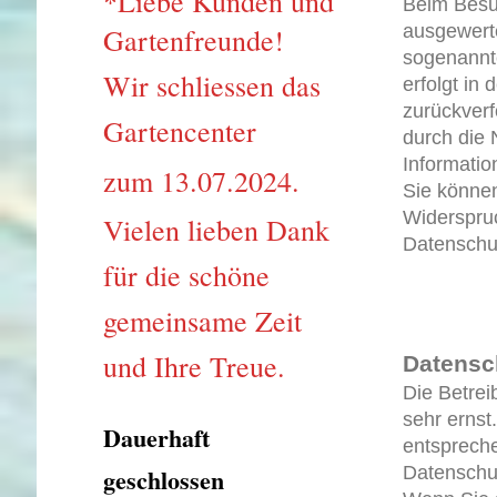
*Liebe Kunden und
Beim Besuc
ausgewerte
Gartenfreunde!
sogenannt
Wir schliessen das
erfolgt in
zurückverf
Gartencenter
durch die 
Informatio
zum 13.07.2024.
Sie können
Widerspruc
Vielen lieben Dank
Datenschut
für die schöne
gemeinsame Zeit
und Ihre Treue.
Datensc
Die Betrei
sehr ernst
Dauerhaft
entspreche
Datenschu
geschlossen