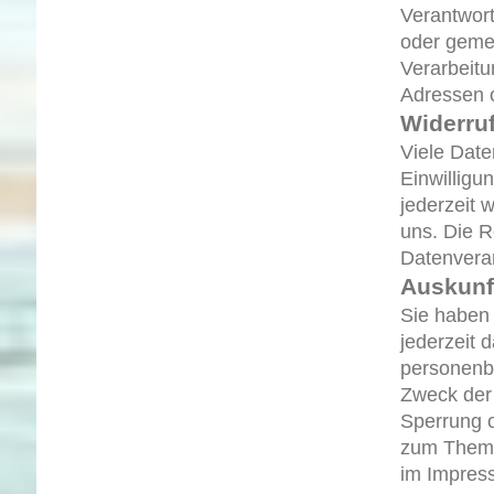
Verantwortl
oder geme
Verarbeit
Adressen o
Widerruf
Viele Date
Einwilligu
jederzeit 
uns. Die R
Datenverar
Auskunf
Sie haben
jederzeit 
personenb
Zweck der 
Sperrung 
zum Thema
im Impres